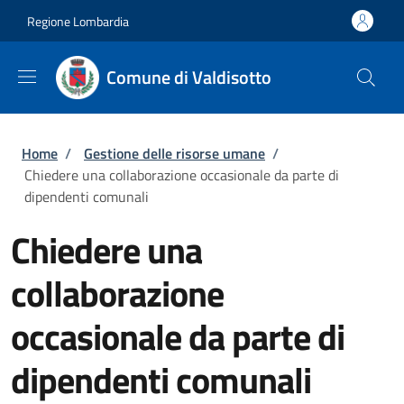
Salta al contenuto principale
Skip to footer content
Regione Lombardia
Comune di Valdisotto
Briciole di pane
Home
/
Gestione delle risorse umane
/
Chiedere una collaborazione occasionale da parte di
dipendenti comunali
Chiedere una
collaborazione
occasionale da parte di
dipendenti comunali