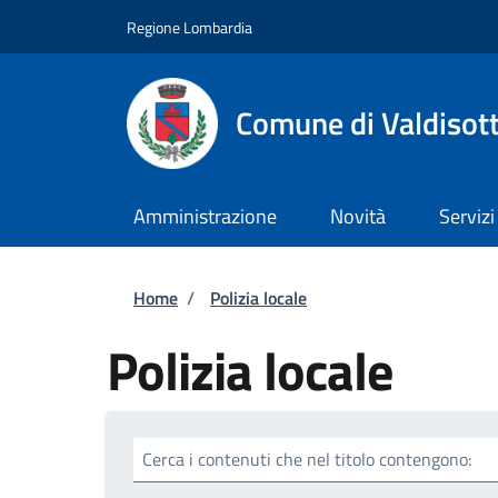
Salta al contenuto principale
Skip to footer content
Regione Lombardia
Comune di Valdisot
Amministrazione
Novità
Servizi
Briciole di pane
Home
/
Polizia locale
Polizia locale
Cerca i contenuti che nel titolo contengono: