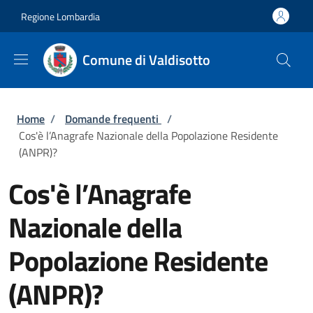
Salta al contenuto principale
Skip to footer content
Regione Lombardia
Comune di Valdisotto
Briciole di pane
Home
/
Domande frequenti
/
Cos'è l’Anagrafe Nazionale della Popolazione Residente
(ANPR)?
Cos'è l’Anagrafe
Nazionale della
Popolazione Residente
(ANPR)?