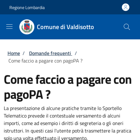
Salta al contenuto principale
Skip to footer content
Regione Lombardia
Comune di Valdisotto
Briciole di pane
Home
/
Domande frequenti
/
Come faccio a pagare con pagoPA ?
Come faccio a pagare con
pagoPA ?
La presentazione di alcune pratiche tramite lo Sportello
Telematico prevede il contestuale versamento di alcuni
importi, come ad esempio i diritti di segreteria o gli oneri
istruttori. In questi casi l'utente potrà trasmettere la pratica
solo una volta effettuato il versamento.