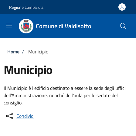
Salta al contenuto principale
Skip to footer content
Regione Lombardia
Comune di Valdisotto
Briciole di pane
Home
/
Municipio
Municipio
Il Municipio è l’edificio destinato a essere la sede degli uffici
dell’Amministrazione, nonché dell'aula per le sedute del
consiglio.
Condividi