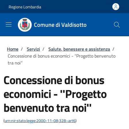
Salta al contenuto principale
Skip to footer content
Regione Lombardia
Comune di Valdisotto
Briciole di pane
Home
/
Servizi
/
Salute, benessere e assistenza
/
Concessione di bonus economici - ''Progetto benvenuto
tra noi''
Concessione di bonus
economici - ''Progetto
benvenuto tra noi''
(
urn:nir:stato:legge:2000-11-08;328~art6
)