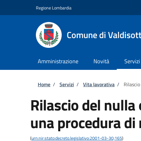
Salta al contenuto principale
Skip to footer content
Regione Lombardia
Comune di Valdisot
Amministrazione
Novità
Servizi
Briciole di pane
Home
/
Servizi
/
Vita lavorativa
/
Rilascio
Rilascio del nulla
una procedura di 
(
urn:nir:stato:decreto.legislativo:2001-03-30;165
)