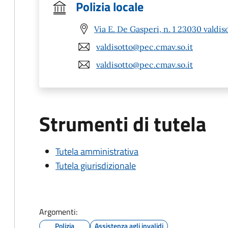
Polizia locale
Via E. De Gasperi, n. 1 23030 valdis
valdisotto@pec.cmav.so.it
valdisotto@pec.cmav.so.it
Strumenti di tutela
Tutela amministrativa
Tutela giurisdizionale
Argomenti:
Polizia
Assistenza agli invalidi