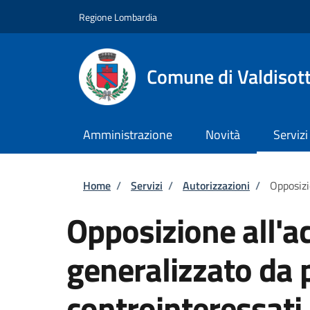
Salta al contenuto principale
Skip to footer content
Regione Lombardia
Comune di Valdisot
Amministrazione
Novità
Servizi
Briciole di pane
Home
/
Servizi
/
Autorizzazioni
/
Opposizi
Opposizione all'a
generalizzato da p
controinteressati