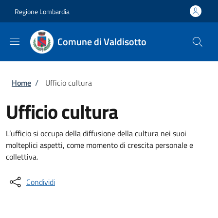
Salta al contenuto principale
Skip to footer content
Regione Lombardia
Comune di Valdisotto
Briciole di pane
Home
/
Ufficio cultura
Ufficio cultura
L’ufficio si occupa della diffusione della cultura nei suoi
molteplici aspetti, come momento di crescita personale e
collettiva.
Condividi